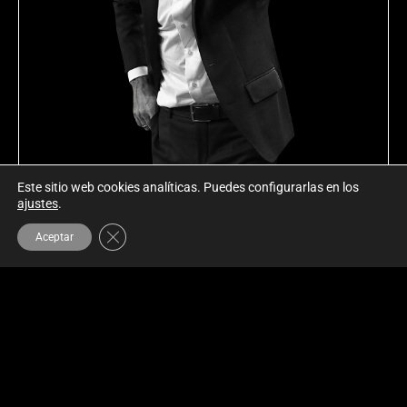
Este sitio web cookies analíticas. Puedes configurarlas en los
ajustes
.
CERRAR EL BANNER DE COOKIES RGPD
Aceptar
Hay que
crear valor
para el club.
Debemos obtener el máximo
rendimiento de sus jugadores.